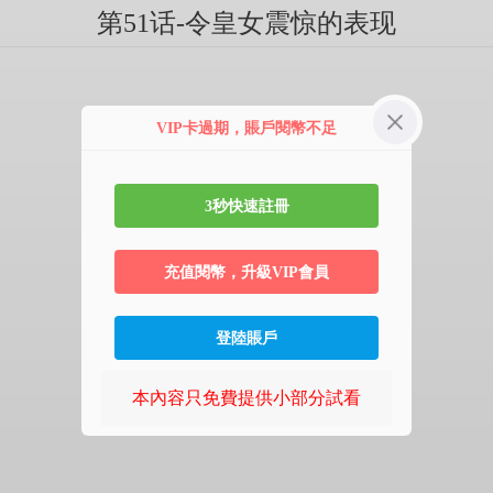
第51话-令皇女震惊的表现
VIP卡過期，賬戶閱幣不足
3秒快速註冊
充值閱幣，升級VIP會員
登陸賬戶
本內容只免費提供小部分試看