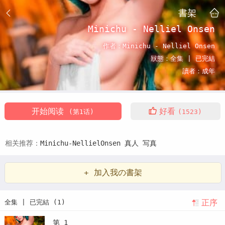
書架
Minichu - Nelliel Onsen
作者：
Minichu - Nelliel Onsen
狀態：
全集 |
已完結
讀者：
成年
开始阅读
好看
(第1话)
(1523)
相关推荐：
Minichu-NellielOnsen
真人
写真
+ 加入我の書架
正序
全集 | 已完結 (1)
第 1