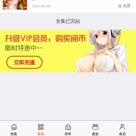
免费
2024/06/09
全集已完結
推薦
發現
榜單
書架
會員