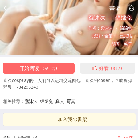
書架
蠢沫沫 - 绵绵兔
作者：
蠢沫沫 - 绵绵兔
狀態：
全集 |
已完結
讀者：
成年
开始阅读
好看
(第1话)
(397)
喜欢cosplay的佳人们可以进群交流图包，喜欢的coser，互助资源
群号：784296243
相关推荐：
蠢沫沫-绵绵兔
真人
写真
+ 加入我の書架
正序
全集 | 已完結 (4)