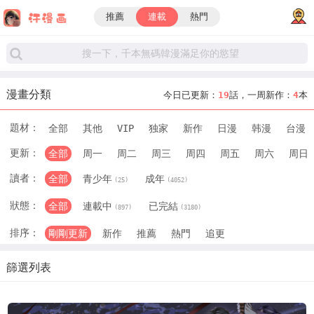
推薦
連載
熱門
漫畫分類
今日已更新：
19
話，一周新作：
4
本
題材：
全部
其他
VIP
独家
新作
日漫
韩漫
台漫
更新：
全部
周一
周二
周三
周四
周五
周六
周日
讀者：
全部
青少年
成年
(25)
(4052)
狀態：
全部
連載中
已完結
(897)
(3180)
排序：
剛剛更新
新作
推薦
熱門
追更
篩選列表