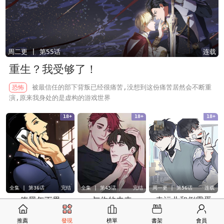
周二更 | 第55话
连载
重生？我受够了！
被最信任的部下背叛已经很痛苦,没想到这份痛苦居然会不断重
恐怖
演,原来我身处的是虚构的游戏世界
18+
18+
18+
全集 | 第36话
完结
全集 | 第45话
完结
周一更 | 第56话
连载
腹黑年下男
与你的未来
幸运儿和倒霉蛋
恐怖
腹黑弟弟与软弱哥
恐怖
一个与生俱来的预知
恐怖
拥有该死好运的昊
哥，一对好基友扭曲幸福
能力，一段坎坷崎岖的基
镇,以及霉运缠身的栽英,
推薦
發現
榜單
書架
會員